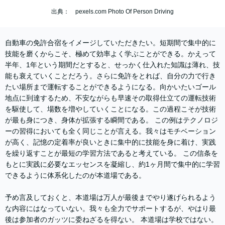
出典： pexels.com Photo Of Person Driving
自動車の免許合宿をイメージしていただきたい。短期間で集中的に
技能を磨くからこそ、極めて効率よく学ぶことができる。かえって
半年、1年という期間だとすると、せっかく仕入れた知識は薄れ、技
能も衰えていくことだろう。さらに免許をとれば、自分の力で行き
たい場所まで運転することができるようになる。向かいたいゴール
地点に到達するため、不安ながらも早速その取得仕立ての運転技術
を駆使して、場数を増やしていくことになる。この過程こそが技術
が最も身につき、身体が拡張する瞬間である。 この例はテクノロジ
ーの習得においても全く同じことが言える。我々はモチベーション
が高く、記憶の定着率が良いときに集中的に技能を身に着け、実践
を繰り返すことが最短の学習方法であると考えている。 この信条を
もとに実践に必要なエッセンスを凝縮し、約1ヶ月間で集中的に学習
できるように体系化したのが本道場である。
予め言及しておくと、本道場は万人が最後までやり遂げられるよう
な内容にはなっていない。我々も全力でサポートするが、やはり最
後は参加者のガッツに委ねざるを得ない。 本道場は学校ではない。